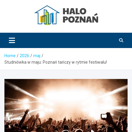
Skip
to
content
HaloPoznań.pl
Home
2026
maj
Studniówka w maju: Poznań tańczy w rytmie festiwalu!