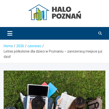
Skip
to
content
HaloPoznań.pl
Home
2026
czerwiec
Letnie półkolonie dla dzieci w Poznaniu – zarezerwuj miejsce już
dziś!