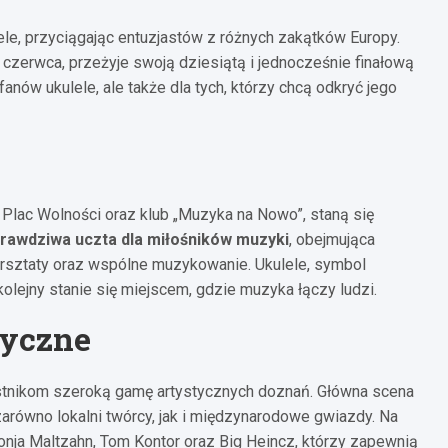
e, przyciągając entuzjastów z różnych zakątków Europy.
 czerwca, przeżyje swoją dziesiątą i jednocześnie finałową
fanów ukulele, ale także dla tych, którzy chcą odkryć jego
ak Plac Wolności oraz klub „Muzyka na Nowo”, staną się
prawdziwa uczta dla miłośników muzyki
, obejmująca
warsztaty oraz wspólne muzykowanie. Ukulele, symbol
olejny stanie się miejscem, gdzie muzyka łączy ludzi.
zyczne
stnikom szeroką gamę artystycznych doznań. Główna scena
arówno lokalni twórcy, jak i międzynarodowe gwiazdy. Na
Ronja Maltzahn, Tom Kontor oraz Big Heincz, którzy zapewnią