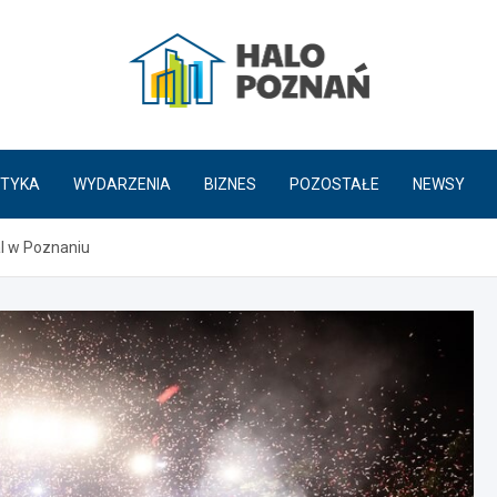
HaloPoznań.pl
TYKA
WYDARZENIA
BIZNES
POZOSTAŁE
NEWSY
al w Poznaniu