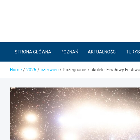
Skip
to
content
STRONA GŁÓWNA
POZNAŃ
AKTUALNOŚCI
TURYS
Home
2026
czerwiec
Pożegnanie z ukulele: Finałowy Festiw