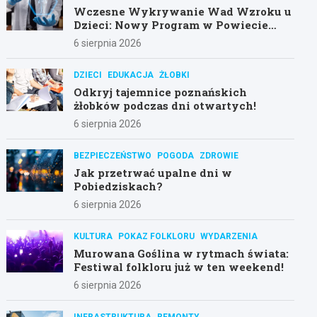
Wczesne Wykrywanie Wad Wzroku u
Dzieci: Nowy Program w Powiecie
Poznańskim
6 sierpnia 2026
DZIECI
EDUKACJA
ŻŁOBKI
Odkryj tajemnice poznańskich
żłobków podczas dni otwartych!
6 sierpnia 2026
BEZPIECZEŃSTWO
POGODA
ZDROWIE
Jak przetrwać upalne dni w
Pobiedziskach?
6 sierpnia 2026
KULTURA
POKAZ FOLKLORU
WYDARZENIA
Murowana Goślina w rytmach świata:
Festiwal folkloru już w ten weekend!
6 sierpnia 2026
INFRASTRUKTURA
REMONTY