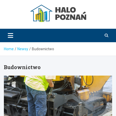
Skip
to
content
HaloPoznań.pl
Home
Newsy
Budownictwo
Budownictwo