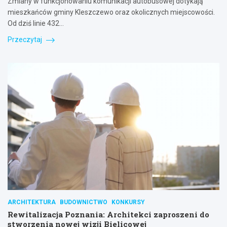
Zmiany w funkcjonowaniu komunikacji autobusowej dotykają
mieszkańców gminy Kleszczewo oraz okolicznych miejscowości.
Od dziś linie 432…
Przeczytaj
ARCHITEKTURA
BUDOWNICTWO
KONKURSY
Rewitalizacja Poznania: Architekci zaproszeni do
stworzenia nowej wizji Bielicowej