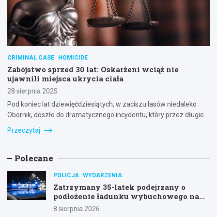
CRIMINAL CASE
HOMICIDE
Zabójstwo sprzed 30 lat: Oskarżeni wciąż nie
ujawnili miejsca ukrycia ciała
28 sierpnia 2025
Pod koniec lat dziewięćdziesiątych, w zaciszu lasów niedaleko
Obornik, doszło do dramatycznego incydentu, który przez długie…
Przeczytaj
Polecane
POLICJA
WYDARZENIA
Zatrzymany 35-latek podejrzany o
podłożenie ładunku wybuchowego na
stacji w Swarzędzu
8 sierpnia 2026