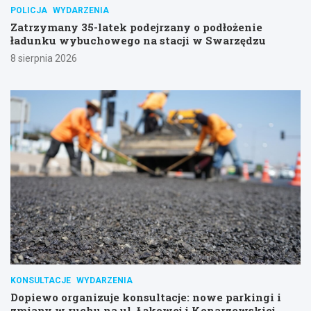
POLICJA
WYDARZENIA
Zatrzymany 35-latek podejrzany o podłożenie
ładunku wybuchowego na stacji w Swarzędzu
8 sierpnia 2026
KONSULTACJE
WYDARZENIA
Dopiewo organizuje konsultacje: nowe parkingi i
zmiany w ruchu na ul. Łąkowej i Konarzewskiej