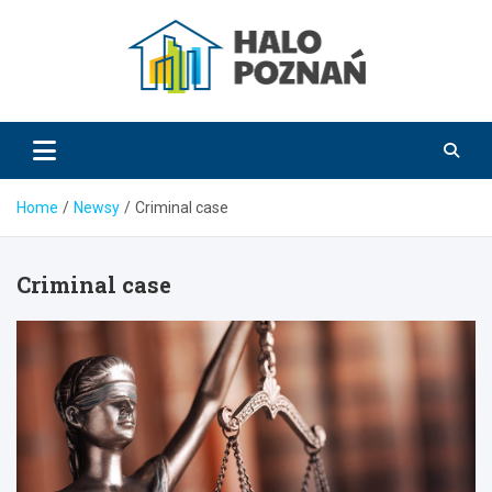
Skip
to
content
HaloPoznań.pl
Home
Newsy
Criminal case
Criminal case