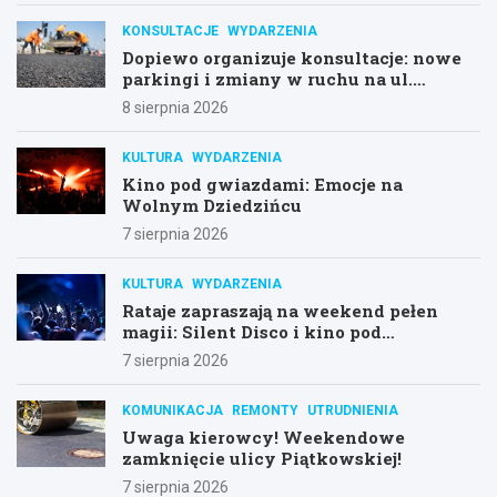
KONSULTACJE
WYDARZENIA
Dopiewo organizuje konsultacje: nowe
parkingi i zmiany w ruchu na ul.
Łąkowej i Konarzewskiej
8 sierpnia 2026
KULTURA
WYDARZENIA
Kino pod gwiazdami: Emocje na
Wolnym Dziedzińcu
7 sierpnia 2026
KULTURA
WYDARZENIA
Rataje zapraszają na weekend pełen
magii: Silent Disco i kino pod
gwiazdami!
7 sierpnia 2026
KOMUNIKACJA
REMONTY
UTRUDNIENIA
Uwaga kierowcy! Weekendowe
zamknięcie ulicy Piątkowskiej!
7 sierpnia 2026