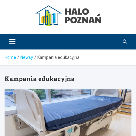
Skip
to
content
HaloPoznań.pl
Home
Newsy
Kampania edukacyjna
Kampania edukacyjna