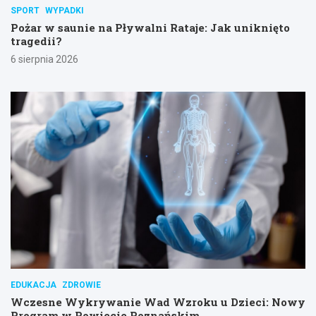
SPORT
WYPADKI
Pożar w saunie na Pływalni Rataje: Jak uniknięto
tragedii?
6 sierpnia 2026
EDUKACJA
ZDROWIE
Wczesne Wykrywanie Wad Wzroku u Dzieci: Nowy
Program w Powiecie Poznańskim