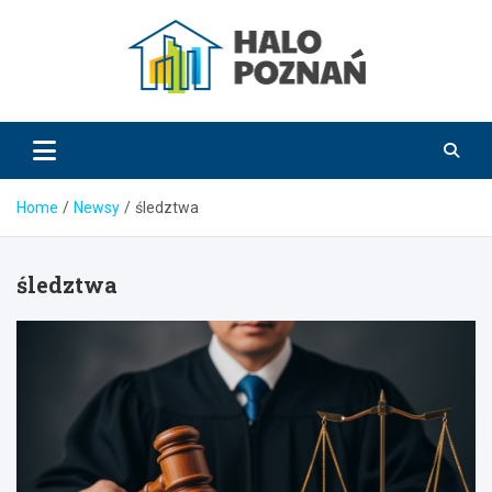
Skip
to
content
HaloPoznań.pl
Home
Newsy
śledztwa
śledztwa