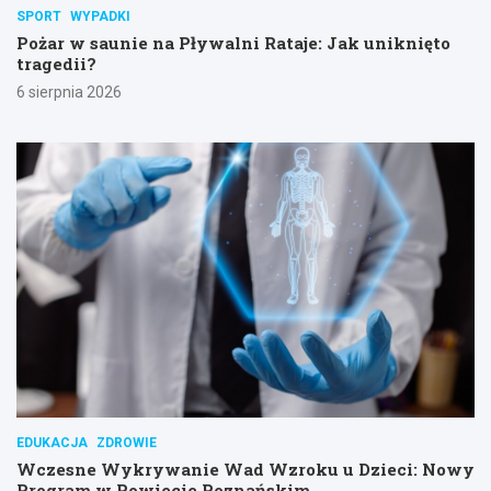
SPORT
WYPADKI
Pożar w saunie na Pływalni Rataje: Jak uniknięto
tragedii?
6 sierpnia 2026
EDUKACJA
ZDROWIE
Wczesne Wykrywanie Wad Wzroku u Dzieci: Nowy
Program w Powiecie Poznańskim