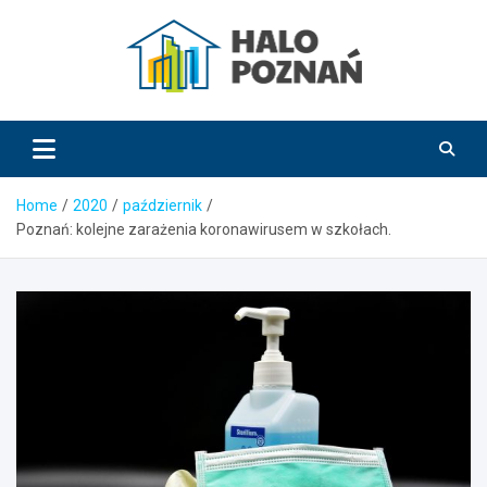
Skip
to
content
HaloPoznań.pl
Home
2020
październik
Poznań: kolejne zarażenia koronawirusem w szkołach.