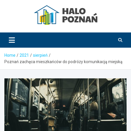
Skip
to
content
HaloPoznań.pl
Home
2021
sierpień
Poznań zachęca mieszkańców do podróży komunikacją miejską