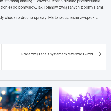
zie staranną analizę – zawsze trzeba działać przemyślanie.
 stronie) do pomysłów, jak i planów związanych z pomysłami.
gdy chodzi o drobne sprawy. Ma to rzecz jasna związek z
Prace związane z systemem rezerwacji wizyt