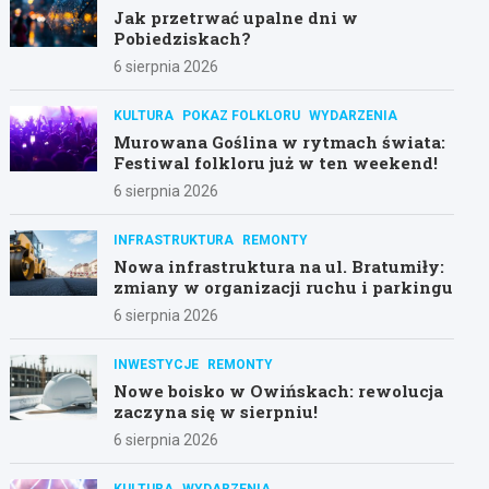
Jak przetrwać upalne dni w
Pobiedziskach?
6 sierpnia 2026
KULTURA
POKAZ FOLKLORU
WYDARZENIA
Murowana Goślina w rytmach świata:
Festiwal folkloru już w ten weekend!
6 sierpnia 2026
INFRASTRUKTURA
REMONTY
Nowa infrastruktura na ul. Bratumiły:
zmiany w organizacji ruchu i parkingu
6 sierpnia 2026
INWESTYCJE
REMONTY
Nowe boisko w Owińskach: rewolucja
zaczyna się w sierpniu!
6 sierpnia 2026
KULTURA
WYDARZENIA