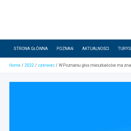
Skip
to
content
STRONA GŁÓWNA
POZNAŃ
AKTUALNOŚCI
TURYS
Home
2022
czerwiec
W Poznaniu głos mieszkańców ma zna