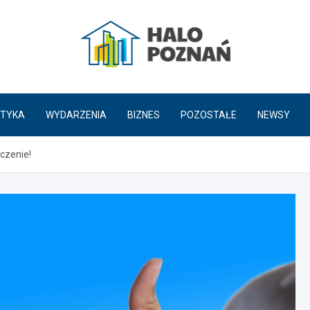
HaloPoznań.pl
TYKA
WYDARZENIA
BIZNES
POZOSTAŁE
NEWSY
czenie!