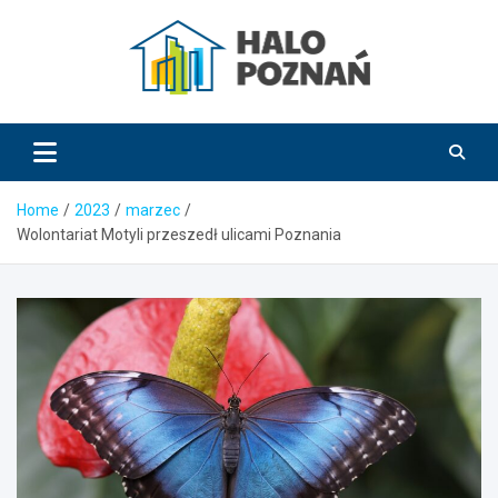
Skip
to
content
HaloPoznań.pl
Home
2023
marzec
Wolontariat Motyli przeszedł ulicami Poznania