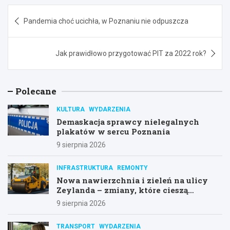
Nawigacja
Pandemia choć ucichła, w Poznaniu nie odpuszcza
wpisu
Jak prawidłowo przygotować PIT za 2022 rok?
Polecane
KULTURA
WYDARZENIA
Demaskacja sprawcy nielegalnych
plakatów w sercu Poznania
9 sierpnia 2026
INFRASTRUKTURA
REMONTY
Nowa nawierzchnia i zieleń na ulicy
Zeylanda – zmiany, które cieszą
mieszkańców
9 sierpnia 2026
TRANSPORT
WYDARZENIA