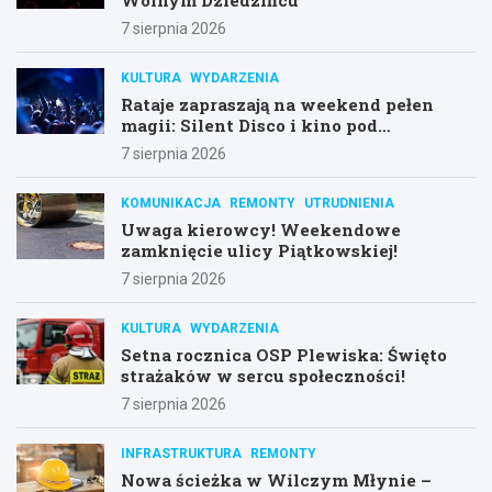
7 sierpnia 2026
KULTURA
WYDARZENIA
Rataje zapraszają na weekend pełen
magii: Silent Disco i kino pod
gwiazdami!
7 sierpnia 2026
KOMUNIKACJA
REMONTY
UTRUDNIENIA
Uwaga kierowcy! Weekendowe
zamknięcie ulicy Piątkowskiej!
7 sierpnia 2026
KULTURA
WYDARZENIA
Setna rocznica OSP Plewiska: Święto
strażaków w sercu społeczności!
7 sierpnia 2026
INFRASTRUKTURA
REMONTY
Nowa ścieżka w Wilczym Młynie –