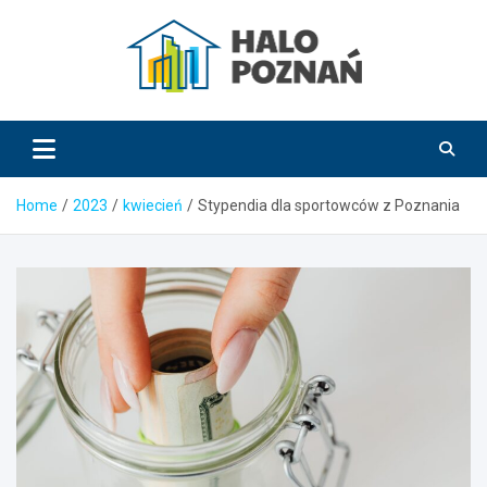
Skip
to
content
HaloPoznań.pl
Home
2023
kwiecień
Stypendia dla sportowców z Poznania