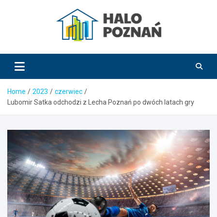
Skip
to
content
HaloPoznań.pl
Home
2023
czerwiec
Lubomir Satka odchodzi z Lecha Poznań po dwóch latach gry