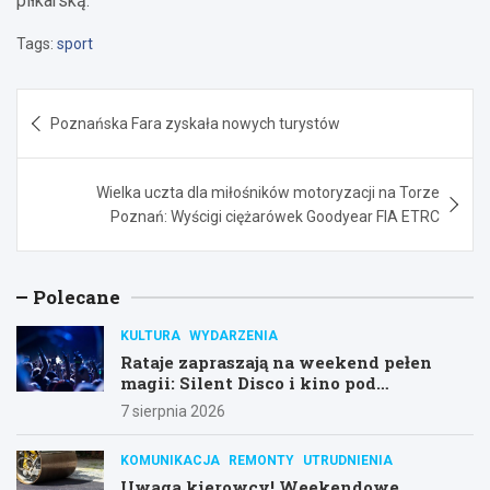
piłkarską.
Tags:
sport
Nawigacja
Poznańska Fara zyskała nowych turystów
wpisu
Wielka uczta dla miłośników motoryzacji na Torze
Poznań: Wyścigi ciężarówek Goodyear FIA ETRC
Polecane
KULTURA
WYDARZENIA
Rataje zapraszają na weekend pełen
magii: Silent Disco i kino pod
gwiazdami!
7 sierpnia 2026
KOMUNIKACJA
REMONTY
UTRUDNIENIA
Uwaga kierowcy! Weekendowe