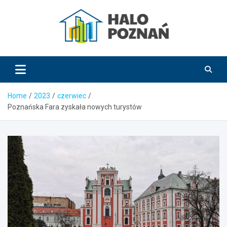
Skip
to
content
HaloPoznań.pl
Home
2023
czerwiec
Poznańska Fara zyskała nowych turystów