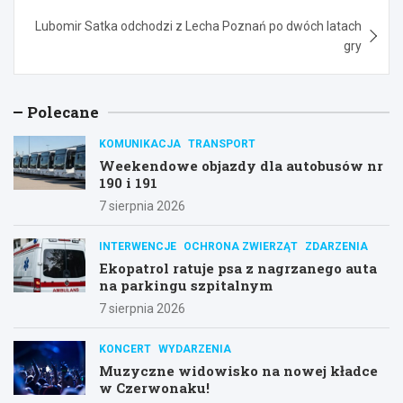
Lubomir Satka odchodzi z Lecha Poznań po dwóch latach
gry
Polecane
KOMUNIKACJA
TRANSPORT
Weekendowe objazdy dla autobusów nr
190 i 191
7 sierpnia 2026
INTERWENCJE
OCHRONA ZWIERZĄT
ZDARZENIA
Ekopatrol ratuje psa z nagrzanego auta
na parkingu szpitalnym
7 sierpnia 2026
KONCERT
WYDARZENIA
Muzyczne widowisko na nowej kładce
w Czerwonaku!