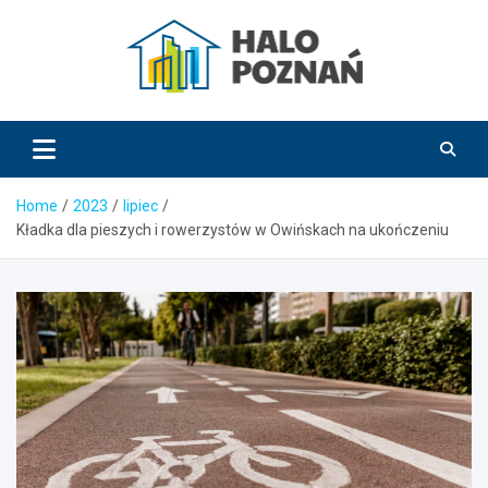
Skip
to
content
HaloPoznań.pl
Home
2023
lipiec
Kładka dla pieszych i rowerzystów w Owińskach na ukończeniu