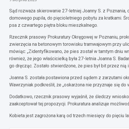
Sąd rozważa skierowanie 27-letniej Joanny S. z Poznania,
domowego pupila, do pięcioletniego pobytu za kratkami. Śro
psa z czwartego piętra bloku mieszkalnego.
Rzecznik prasowy Prokuratury Okręgowej w Poznaniu, proku
zwierzęcia na betonowym torowisku tramwajowym przy ulicy
mówiąc: „Zidentyfikowano, że pies został w tamtym dniu w
również, że jego właścicielką była 27-letnia Joanna S. Badani
go dręcząc. Zostało stwierdzone, że pies był bit przez nią
Joanna S. została postawiona przed sądem z zarzutami okru
Wawrzyniak podkreślił, że „oskarżona nie przyznaje się do 
Dodatkowo, rzecznik prasowy wyjaśnił, że śledczy wniosko
zaakceptował tej propozycji. Prokuratura analizuje możliwo
Kobieta jest zagrożona karą od trzech miesięcy do pięciu l