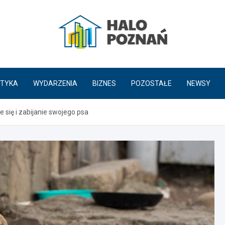
HaloPoznań.pl
TYKA
WYDARZENIA
BIZNES
POZOSTAŁE
NEWSY
 się i zabijanie swojego psa