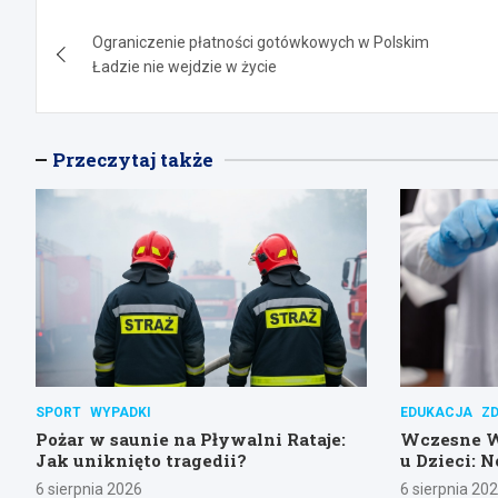
Nawigacja
Ograniczenie płatności gotówkowych w Polskim
wpisu
Ładzie nie wejdzie w życie
Przeczytaj także
SPORT
WYPADKI
EDUKACJA
Z
Pożar w saunie na Pływalni Rataje:
Wczesne 
Jak uniknięto tragedii?
u Dzieci: 
Poznańsk
6 sierpnia 2026
6 sierpnia 20