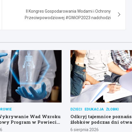
II Kongres Gospodarowania Wodami i Ochrony
Przeciwpowodziowej #GWiOP2023 nadchodzi
DROWIE
DZIECI
EDUKACJA
ŻŁOBKI
Wykrywanie Wad Wzroku
Odkryj tajemnice poznań
Nowy Program w Powiecie
żłobków podczas dni otwa
im
26
6 sierpnia 2026