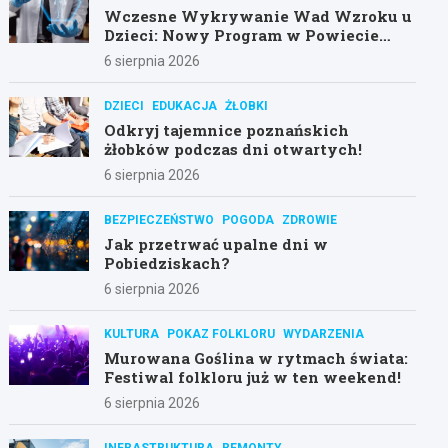
Wczesne Wykrywanie Wad Wzroku u
Dzieci: Nowy Program w Powiecie
Poznańskim
6 sierpnia 2026
DZIECI
EDUKACJA
ŻŁOBKI
Odkryj tajemnice poznańskich
żłobków podczas dni otwartych!
6 sierpnia 2026
BEZPIECZEŃSTWO
POGODA
ZDROWIE
Jak przetrwać upalne dni w
Pobiedziskach?
6 sierpnia 2026
KULTURA
POKAZ FOLKLORU
WYDARZENIA
Murowana Goślina w rytmach świata:
Festiwal folkloru już w ten weekend!
6 sierpnia 2026
INFRASTRUKTURA
REMONTY