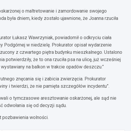
 oskarżonej o maltretowanie i zamordowanie swojego
da była dniem, kiedy zostało ujawnione, że Joanna rzuciła
rator Łukasz Wawrzyniak, powiadomił o odkryciu ciała
 Podgórnej w niedzielę. Prokurator opisał wydarzenie
rzucony z czwartego piętra budynku mieszkalnego. Ustalono
a potwierdziły, że to ona rzuciła psa na ulicę, już wcześniej
 i wystawiany na balkon w trakcie opadów deszczu.”
tnego znęcania się i zabicia zwierzęcia. Prokurator
winy i twierdzi, że nie pamięta szczegółów incydentu”.
wali o tymczasowe aresztowanie oskarżonej, ale sąd nie
ść odwołania się od decyzji sądu.
at pozbawienia wolności.