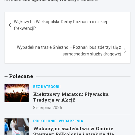
Nawigacja
Większy hit Wielkopolski: Derby Poznania o niskiej
wpisu
frekwencji?
Wypadek na trasie Gniezno – Poznań: bus zderzył się z
samochodem służby drogowej
Polecane
BEZ KATEGORII
Kiekrzowy Maraton: Pływacka
Tradycja w Akcji!
8 sierpnia 2026
PÓŁKOLONIE
WYDARZENIA
Wakacyjne szaleństwo w Gminie
Stęszew: Półkolonie i atrakcje dla