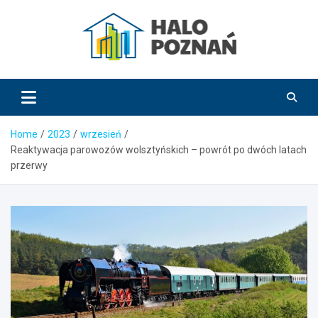
Skip
to
content
HaloPoznań.pl
Home
2023
wrzesień
Reaktywacja parowozów wolsztyńskich – powrót po dwóch latach
przerwy