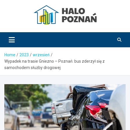
Skip
to
content
HaloPoznań.pl
Home
2023
wrzesień
Wypadek na trasie Gniezno – Poznań: bus zderzył się z
samochodem służby drogowej