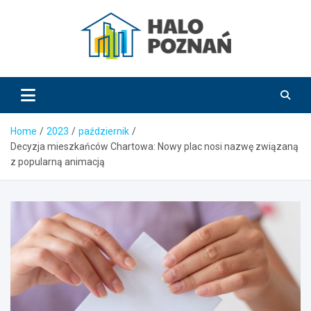
Skip
to
content
HaloPoznań.pl
Home
2023
październik
Decyzja mieszkańców Chartowa: Nowy plac nosi nazwę związaną
z popularną animacją