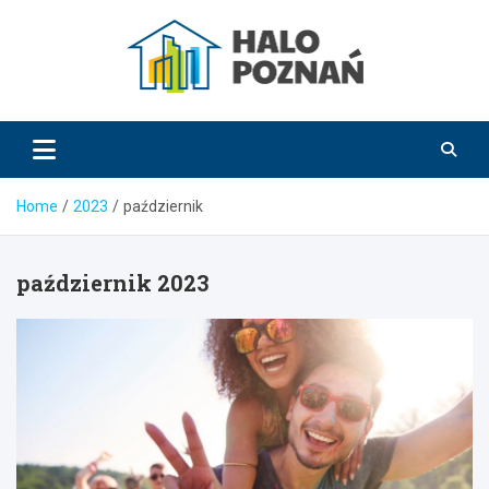
Skip
to
content
HaloPoznań.pl
Home
2023
październik
październik 2023