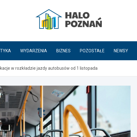
HaloPoznań.pl
TYKA
WYDARZENIA
BIZNES
POZOSTAŁE
NEWSY
cje w rozkładzie jazdy autobusów od 1 listopada