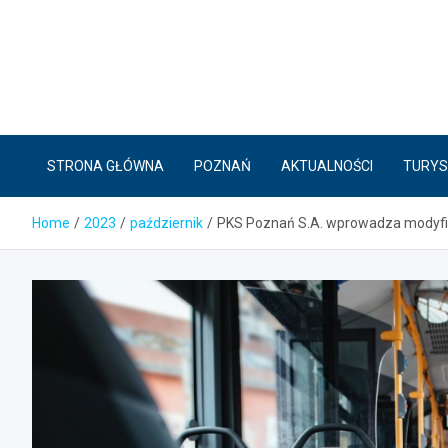
Skip
to
content
STRONA GŁÓWNA
POZNAŃ
AKTUALNOŚCI
TURYS
Home
2023
październik
PKS Poznań S.A. wprowadza modyfika