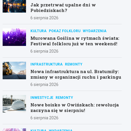
Jak przetrwać upalne dni w
Pobiedziskach?
6 sierpnia 2026
KULTURA
POKAZ FOLKLORU
WYDARZENIA
Murowana Goślina w rytmach świata:
Festiwal folkloru już w ten weekend!
6 sierpnia 2026
INFRASTRUKTURA
REMONTY
Nowa infrastruktura na ul. Bratumiły:
zmiany w organizacji ruchu i parkingu
6 sierpnia 2026
INWESTYCJE
REMONTY
Nowe boisko w Owińskach: rewolucja
zaczyna się w sierpniu!
6 sierpnia 2026
KULTURA
WYDARZENIA