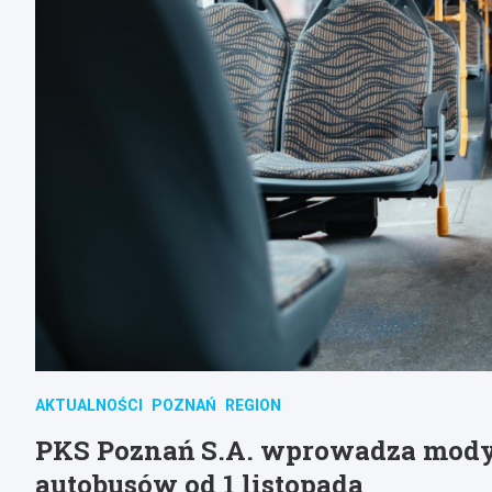
AKTUALNOŚCI
POZNAŃ
REGION
PKS Poznań S.A. wprowadza modyf
autobusów od 1 listopada