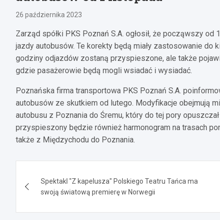
26 października 2023
Zarząd spółki PKS Poznań S.A. ogłosił, że począwszy od
jazdy autobusów. Te korekty będą miały zastosowanie do kilk
godziny odjazdów zostaną przyspieszone, ale także pojawi
gdzie pasażerowie będą mogli wsiadać i wysiadać.
Poznańska firma transportowa PKS Poznań S.A. poinformo
autobusów ze skutkiem od lutego. Modyfikacje obejmują m
autobusu z Poznania do Śremu, który do tej pory opuszczał 
przyspieszony będzie również harmonogram na trasach p
także z Międzychodu do Poznania.
Nawigacja
Spektakl "Z kapelusza" Polskiego Teatru Tańca ma
wpisu
swoją światową premierę w Norwegii