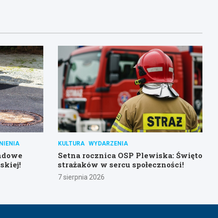
NIENIA
KULTURA
WYDARZENIA
ndowe
Setna rocznica OSP Plewiska: Święto
skiej!
strażaków w sercu społeczności!
7 sierpnia 2026