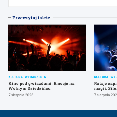
Przeczytaj także
KULTURA
WYDARZENIA
KULTURA
WYD
Kino pod gwiazdami: Emocje na
Rataje zap
Wolnym Dziedzińcu
magii: Sile
gwiazdami
7 sierpnia 2026
7 sierpnia 20