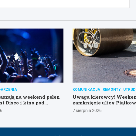
ARZENIA
KOMUNIKACJA
REMONTY
UTRUD
raszają na weekend pełen
Uwaga kierowcy! Weeke
nt Disco i kino pod
zamknięcie ulicy Piątkow
!
26
7 sierpnia 2026