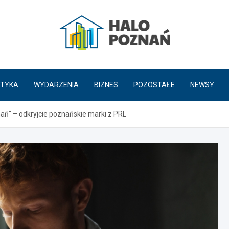
HaloPoznań.pl
TYKA
WYDARZENIA
BIZNES
POZOSTAŁE
NEWSY
ań" – odkryjcie poznańskie marki z PRL