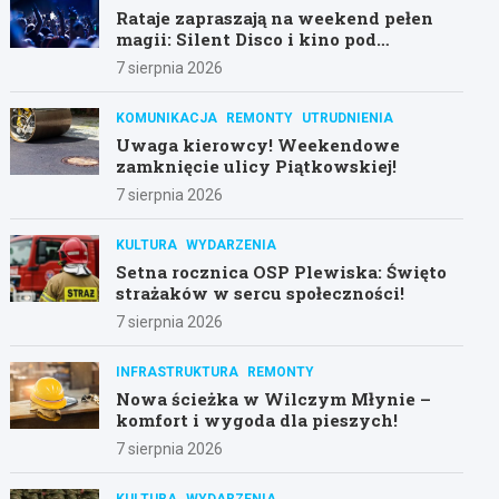
Rataje zapraszają na weekend pełen
magii: Silent Disco i kino pod
gwiazdami!
7 sierpnia 2026
KOMUNIKACJA
REMONTY
UTRUDNIENIA
Uwaga kierowcy! Weekendowe
zamknięcie ulicy Piątkowskiej!
7 sierpnia 2026
KULTURA
WYDARZENIA
Setna rocznica OSP Plewiska: Święto
strażaków w sercu społeczności!
7 sierpnia 2026
INFRASTRUKTURA
REMONTY
Nowa ścieżka w Wilczym Młynie –
komfort i wygoda dla pieszych!
7 sierpnia 2026
KULTURA
WYDARZENIA