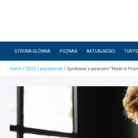
Skip
to
content
STRONA GŁÓWNA
POZNAŃ
AKTUALNOŚCI
TURYS
Home
2023
październik
Spotkanie z pisarzem "Made in Pozn