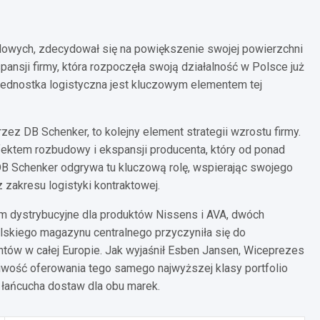
owych, zdecydował się na powiększenie swojej powierzchni
ansji firmy, która rozpoczęła swoją działalność w Polsce już
e jednostka logistyczna jest kluczowym elementem tej
z DB Schenker, to kolejny element strategii wzrostu firmy.
efektem rozbudowy i ekspansji producenta, który od ponad
 DB Schenker odgrywa tu kluczową rolę, wspierając swojego
z zakresu logistyki kontraktowej.
rum dystrybucyjne dla produktów Nissens i AVA, dwóch
skiego magazynu centralnego przyczyniła się do
ntów w całej Europie. Jak wyjaśnił Esben Jansen, Wiceprezes
liwość oferowania tego samego najwyższej klasy portfolio
 łańcucha dostaw dla obu marek.