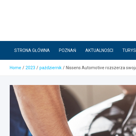
Skip
to
content
STRONA GŁÓWNA
POZNAŃ
AKTUALNOŚCI
TURYS
Home
2023
październik
Nissens Automotive rozszerza swoją