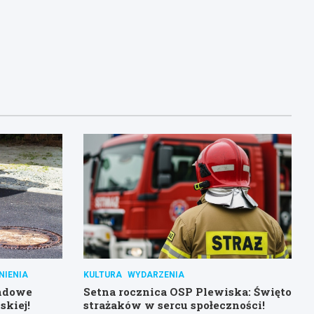
NIENIA
KULTURA
WYDARZENIA
ndowe
Setna rocznica OSP Plewiska: Święto
skiej!
strażaków w sercu społeczności!