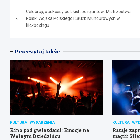
Nawigacja
Celebrując sukcesy polskich policjantów: Mistrzostwa
wpisu
Polski Wojska Polskiego i Służb Mundurowych w
Kickboxingu
Przeczytaj także
KULTURA
WYDARZENIA
KULTURA
WYD
Kino pod gwiazdami: Emocje na
Rataje zap
Wolnym Dziedzińcu
magii: Sile