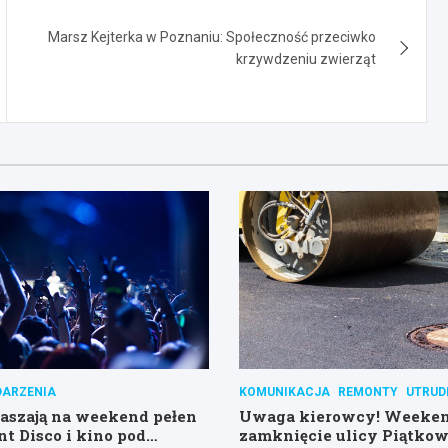
Marsz Kejterka w Poznaniu: Społeczność przeciwko
krzywdzeniu zwierząt
ARZENIA
KOMUNIKACJA
REMONTY
UTRUD
raszają na weekend pełen
Uwaga kierowcy! Weeke
nt Disco i kino pod
zamknięcie ulicy Piątkow