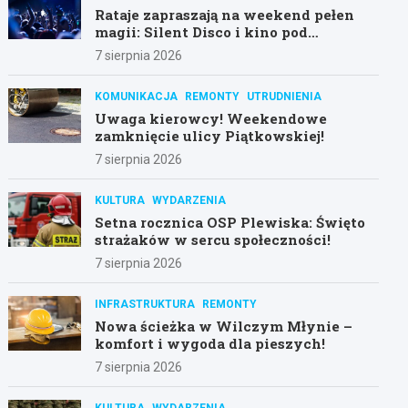
Rataje zapraszają na weekend pełen
magii: Silent Disco i kino pod
gwiazdami!
7 sierpnia 2026
KOMUNIKACJA
REMONTY
UTRUDNIENIA
Uwaga kierowcy! Weekendowe
zamknięcie ulicy Piątkowskiej!
7 sierpnia 2026
KULTURA
WYDARZENIA
Setna rocznica OSP Plewiska: Święto
strażaków w sercu społeczności!
7 sierpnia 2026
INFRASTRUKTURA
REMONTY
Nowa ścieżka w Wilczym Młynie –
komfort i wygoda dla pieszych!
7 sierpnia 2026
KULTURA
WYDARZENIA