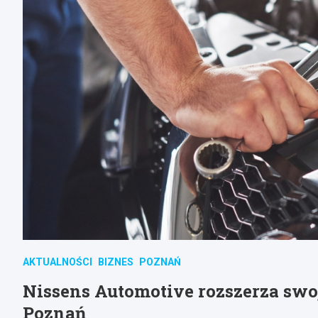
AKTUALNOŚCI
BIZNES
POZNAŃ
Nissens Automotive rozszerza swo
Poznań