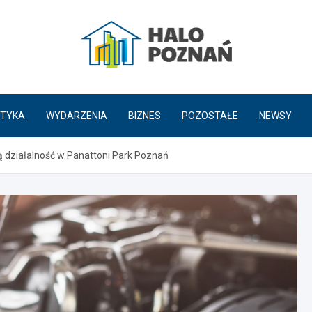
HaloPoznań.pl
TYKA
WYDARZENIA
BIZNES
POZOSTAŁE
NEWSY
 działalność w Panattoni Park Poznań