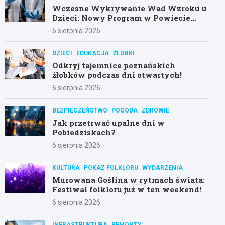
Wczesne Wykrywanie Wad Wzroku u
Dzieci: Nowy Program w Powiecie
Poznańskim
6 sierpnia 2026
DZIECI
EDUKACJA
ŻŁOBKI
Odkryj tajemnice poznańskich
żłobków podczas dni otwartych!
6 sierpnia 2026
BEZPIECZEŃSTWO
POGODA
ZDROWIE
Jak przetrwać upalne dni w
Pobiedziskach?
6 sierpnia 2026
KULTURA
POKAZ FOLKLORU
WYDARZENIA
Murowana Goślina w rytmach świata:
Festiwal folkloru już w ten weekend!
6 sierpnia 2026
INFRASTRUKTURA
REMONTY