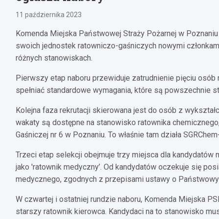
11 października 2023
Komenda Miejska Państwowej Straży Pożarnej w Poznaniu za
swoich jednostek ratowniczo-gaśniczych nowymi członkami. 
różnych stanowiskach.
Pierwszy etap naboru przewiduje zatrudnienie pięciu osób 
spełniać standardowe wymagania, które są powszechnie sto
Kolejna faza rekrutacji skierowana jest do osób z wykszt
wakaty są dostępne na stanowisko ratownika chemicznego,
Gaśniczej nr 6 w Poznaniu. To właśnie tam działa SGRCh
Trzeci etap selekcji obejmuje trzy miejsca dla kandydatów
jako 'ratownik medyczny’. Od kandydatów oczekuje się po
medycznego, zgodnych z przepisami ustawy o Państwow
W czwartej i ostatniej rundzie naboru, Komenda Miejska P
starszy ratownik kierowca. Kandydaci na to stanowisko mu