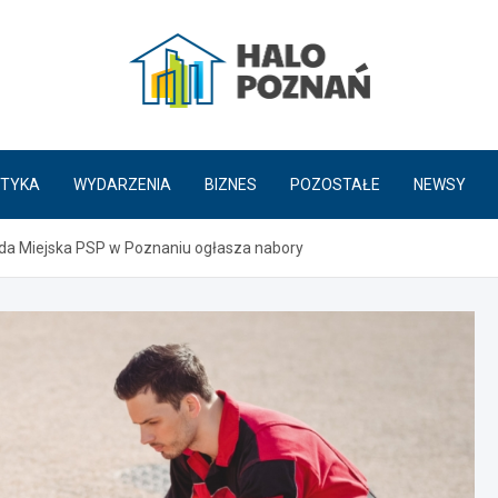
HaloPoznań.pl
TYKA
WYDARZENIA
BIZNES
POZOSTAŁE
NEWSY
da Miejska PSP w Poznaniu ogłasza nabory