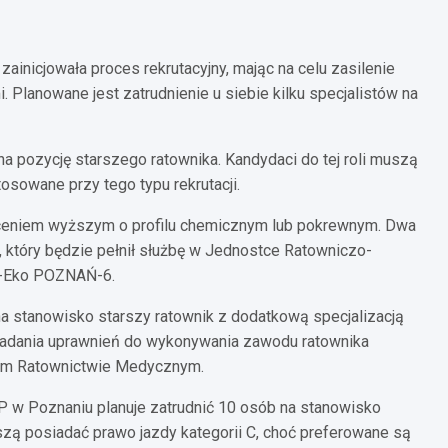
inicjowała proces rekrutacyjny, mając na celu zasilenie
Planowane jest zatrudnienie u siebie kilku specjalistów na
na pozycję starszego ratownika. Kandydaci do tej roli muszą
sowane przy tego typu rekrutacji.
ałceniem wyższym o profilu chemicznym lub pokrewnym. Dwa
 który będzie pełnił służbę w Jednostce Ratowniczo-
em-Eko POZNAŃ-6.
 na stanowisko starszy ratownik z dodatkową specjalizacją
siadania uprawnień do wykonywania zawodu ratownika
ym Ratownictwie Medycznym.
SP w Poznaniu planuje zatrudnić 10 osób na stanowisko
szą posiadać prawo jazdy kategorii C, choć preferowane są