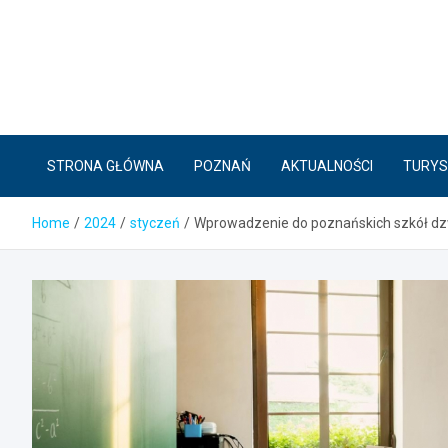
Skip
to
content
STRONA GŁÓWNA
POZNAŃ
AKTUALNOŚCI
TURYS
Home
2024
styczeń
Wprowadzenie do poznańskich szkół dzw