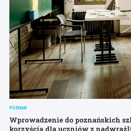
POZNAŃ
Wprowadzenie do poznańskich sz
korzyścią dla uczniów z nadwrażl