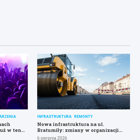
ARZENIA
INFRASTRUKTURA
REMONTY
mach
Nowa infrastruktura na ul.
już w ten
Bratumiły: zmiany w organizacji
ruchu i parkingu
6 sierpnia 2026