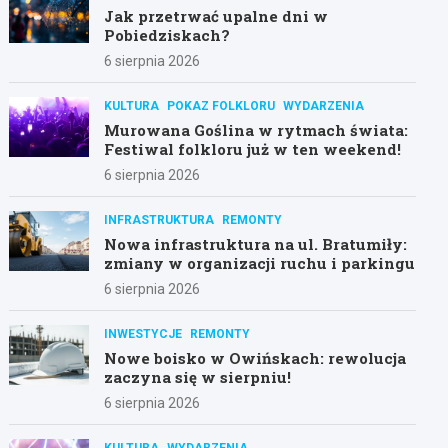
Jak przetrwać upalne dni w
Pobiedziskach?
6 sierpnia 2026
KULTURA
POKAZ FOLKLORU
WYDARZENIA
Murowana Goślina w rytmach świata:
Festiwal folkloru już w ten weekend!
6 sierpnia 2026
INFRASTRUKTURA
REMONTY
Nowa infrastruktura na ul. Bratumiły:
zmiany w organizacji ruchu i parkingu
6 sierpnia 2026
INWESTYCJE
REMONTY
Nowe boisko w Owińskach: rewolucja
zaczyna się w sierpniu!
6 sierpnia 2026
KULTURA
WYDARZENIA