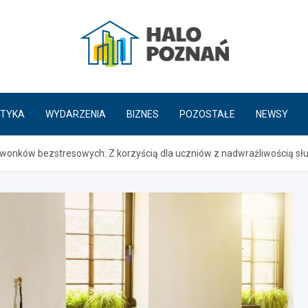
HaloPoznań.pl
TYKA
WYDARZENIA
BIZNES
POZOSTAŁE
NEWSY
onków bezstresowych: Z korzyścią dla uczniów z nadwrażliwością sł