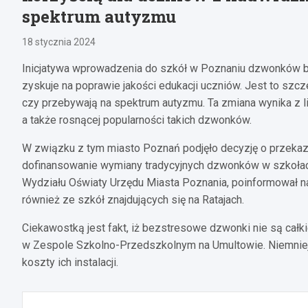
spektrum autyzmu
18 stycznia 2024
Inicjatywa wprowadzenia do szkół w Poznaniu dzwonków be
zyskuje na poprawie jakości edukacji uczniów. Jest to szcz
czy przebywają na spektrum autyzmu. Ta zmiana wynika z l
a także rosnącej popularności takich dzwonków.
W związku z tym miasto Poznań podjęło decyzję o przekaza
dofinansowanie wymiany tradycyjnych dzwonków w szkołach
Wydziału Oświaty Urzędu Miasta Poznania, poinformował nas
również ze szkół znajdujących się na Ratajach.
Ciekawostką jest fakt, iż bezstresowe dzwonki nie są ca
w Zespole Szkolno-Przedszkolnym na Umultowie. Niemniej 
koszty ich instalacji.
Nawigacja