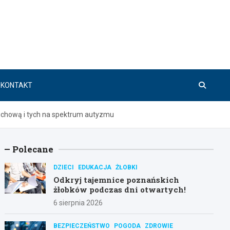
KONTAKT
uchową i tych na spektrum autyzmu
Polecane
DZIECI
EDUKACJA
ŻŁOBKI
Odkryj tajemnice poznańskich
żłobków podczas dni otwartych!
6 sierpnia 2026
BEZPIECZEŃSTWO
POGODA
ZDROWIE