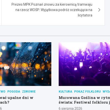
Prezes MPK Poznań znowu za kierownicą tramwaju
na rzecz WOŚP: Wyjątkowa podróż oczekująca na
licytatora
TWO
POGODA
ZDROWIE
KULTURA
POKAZ FOLKLORU
WYD
wać upalne dni w
Murowana Goślina w ryt
kach?
świata: Festiwal folkloru 
weekend!
26
6 sierpnia 2026