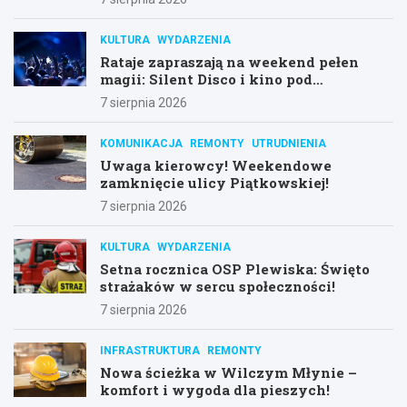
KULTURA
WYDARZENIA
Rataje zapraszają na weekend pełen
magii: Silent Disco i kino pod
gwiazdami!
7 sierpnia 2026
KOMUNIKACJA
REMONTY
UTRUDNIENIA
Uwaga kierowcy! Weekendowe
zamknięcie ulicy Piątkowskiej!
7 sierpnia 2026
KULTURA
WYDARZENIA
Setna rocznica OSP Plewiska: Święto
strażaków w sercu społeczności!
7 sierpnia 2026
INFRASTRUKTURA
REMONTY
Nowa ścieżka w Wilczym Młynie –
komfort i wygoda dla pieszych!