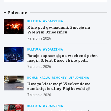
Polecane
KULTURA
WYDARZENIA
Kino pod gwiazdami: Emocje na
Wolnym Dziedzińcu
7 sierpnia 2026
KULTURA
WYDARZENIA
Rataje zapraszają na weekend pełen
magii: Silent Disco i kino pod
gwiazdami!
7 sierpnia 2026
KOMUNIKACJA
REMONTY
UTRUDNIENIA
Uwaga kierowcy! Weekendowe
zamknięcie ulicy Piątkowskiej!
7 sierpnia 2026
KULTURA
WYDARZENIA