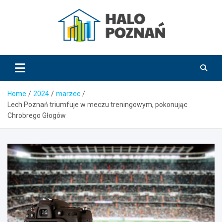
Skip
to
content
HaloPoznań.pl
Home
2024
marzec
Lech Poznań triumfuje w meczu treningowym, pokonując
Chrobrego Głogów