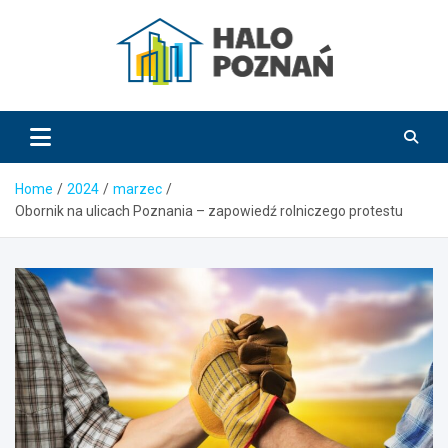
Skip
to
content
HaloPoznań.pl
Home
2024
marzec
Obornik na ulicach Poznania – zapowiedź rolniczego protestu