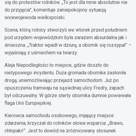
się do protestów rolników. „To jest dla mnie absolutnie nie
do przyjęcia”, komentuje zaniepokojony sytuacją
wicewojewoda wielkopolski.
Scena, którą rolnicy stworzyli we wtorek przed południem
pod urzędem wojewódzkim była zarazem absurdalna jak i
śmieszna. „Traktor wpadł w dziurę, a obornik się rozsypał” –
wyjaśniają z uśmiechem na twarzy.
Aleja Niepodległości to miejsce, gdzie doszło do
nietypowego incydentu. Duża gromada obornika zasłoniła
drogę, uniemożliwiając przejazd samochodom. Już po
opuszczeniu tramwaju na sąsiedniej ulicy Fredry, zapach
był odczuwalny. W górze sterty obornika dumnie powiewała
flaga Unii Europejskiej.
Kierowca samochodu osobowego, mijający miejsce
zdarzenia, krzyczał do rolników słowa wsparcia: „Brawo,
chłopaki!”. Jest to dowód na zróżnicowany stosunek