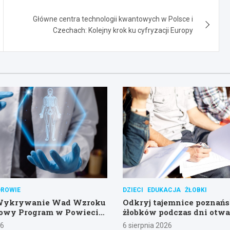
Główne centra technologii kwantowych w Polsce i
Czechach: Kolejny krok ku cyfryzacji Europy
DROWIE
DZIECI
EDUKACJA
ŻŁOBKI
Wykrywanie Wad Wzroku
Odkryj tajemnice poznań
Nowy Program w Powiecie
żłobków podczas dni otwa
im
26
6 sierpnia 2026