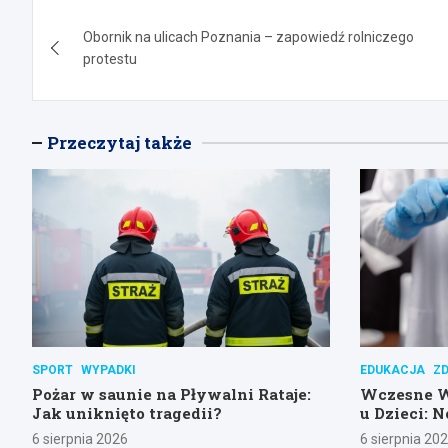
Nawigacja
Obornik na ulicach Poznania – zapowiedź rolniczego
wpisu
protestu
Przeczytaj także
SPORT
WYPADKI
EDUKACJA
Z
Pożar w saunie na Pływalni Rataje:
Wczesne 
Jak uniknięto tragedii?
u Dzieci: 
Poznańsk
6 sierpnia 2026
6 sierpnia 20