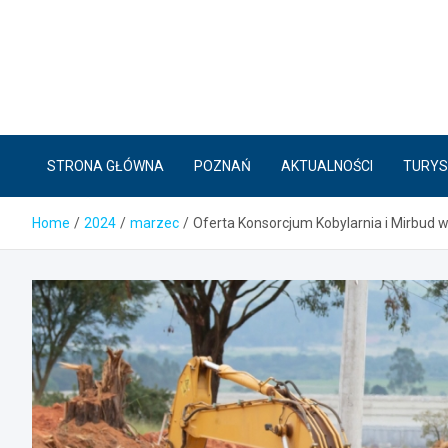
Skip
to
content
STRONA GŁÓWNA
POZNAŃ
AKTUALNOŚCI
TURYS
Home
2024
marzec
Oferta Konsorcjum Kobylarnia i Mirbud w