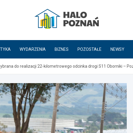
HaloPoznań.pl
TYKA
WYDARZENIA
BIZNES
POZOSTAŁE
NEWSY
ybrana do realizacji 22-kilometrowego odcinka drogi S11 Oborniki – P