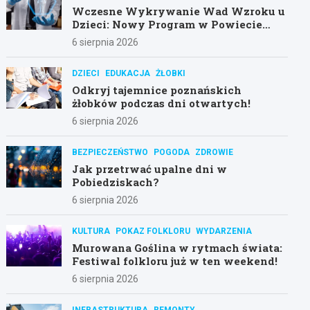
Wczesne Wykrywanie Wad Wzroku u
Dzieci: Nowy Program w Powiecie
Poznańskim
6 sierpnia 2026
DZIECI
EDUKACJA
ŻŁOBKI
Odkryj tajemnice poznańskich
żłobków podczas dni otwartych!
6 sierpnia 2026
BEZPIECZEŃSTWO
POGODA
ZDROWIE
Jak przetrwać upalne dni w
Pobiedziskach?
6 sierpnia 2026
KULTURA
POKAZ FOLKLORU
WYDARZENIA
Murowana Goślina w rytmach świata:
Festiwal folkloru już w ten weekend!
6 sierpnia 2026
INFRASTRUKTURA
REMONTY