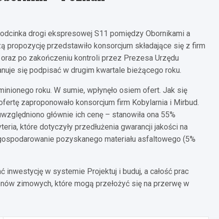
 odcinka drogi ekspresowej S11 pomiędzy Obornikami a
ą propozycję przedstawiło konsorcjum składające się z firm
i oraz po zakończeniu kontroli przez Prezesa Urzędu
je się podpisać w drugim kwartale bieżącego roku.
minionego roku. W sumie, wpłynęło osiem ofert. Jak się
 ofertę zaproponowało konsorcjum firm Kobylarnia i Mirbud.
 uwzględniono głównie ich cenę – stanowiła ona 55%
ria, które dotyczyły przedłużenia gwarancji jakości na
agospodarowanie pozyskanego materiału asfaltowego (5%
nwestycję w systemie Projektuj i buduj, a całość prac
zonów zimowych, które mogą przełożyć się na przerwę w