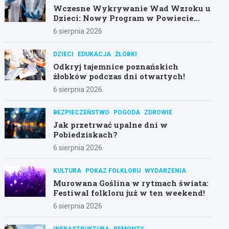
Wczesne Wykrywanie Wad Wzroku u
Dzieci: Nowy Program w Powiecie
Poznańskim
6 sierpnia 2026
DZIECI
EDUKACJA
ŻŁOBKI
Odkryj tajemnice poznańskich
żłobków podczas dni otwartych!
6 sierpnia 2026
BEZPIECZEŃSTWO
POGODA
ZDROWIE
Jak przetrwać upalne dni w
Pobiedziskach?
6 sierpnia 2026
KULTURA
POKAZ FOLKLORU
WYDARZENIA
Murowana Goślina w rytmach świata:
Festiwal folkloru już w ten weekend!
6 sierpnia 2026
INFRASTRUKTURA
REMONTY