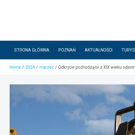
Skip
to
content
STRONA GŁÓWNA
POZNAŃ
AKTUALNOŚCI
TURYS
Home
2024
marzec
Odkrycie pochodzące z XIX wieku odsło