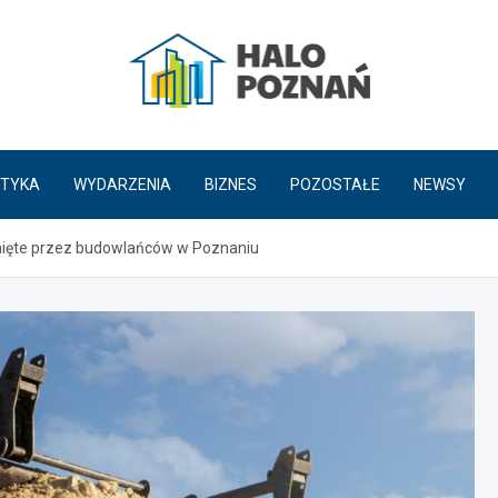
HaloPoznań.pl
TYKA
WYDARZENIA
BIZNES
POZOSTAŁE
NEWSY
nięte przez budowlańców w Poznaniu