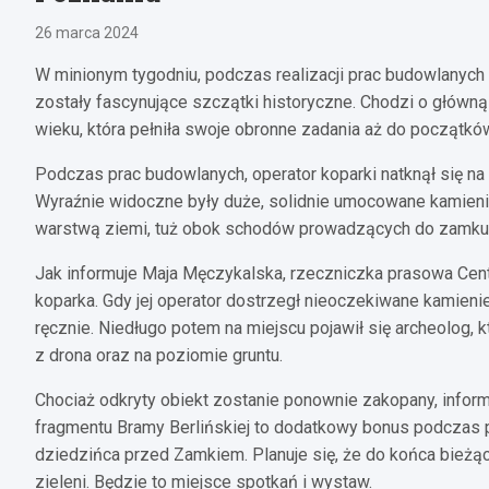
26 marca 2024
W minionym tygodniu, podczas realizacji prac budowlanych
zostały fascynujące szczątki historyczne. Chodzi o główn
wieku, która pełniła swoje obronne zadania aż do początkó
Podczas prac budowlanych, operator koparki natknął się na
Wyraźnie widoczne były duże, solidnie umocowane kamienie.
warstwą ziemi, tuż obok schodów prowadzących do zamku
Jak informuje Maja Męczykalska, rzeczniczka prasowa Cent
koparka. Gdy jej operator dostrzegł nieoczekiwane kamien
ręcznie. Niedługo potem na miejscu pojawił się archeolog, 
z drona oraz na poziomie gruntu.
Chociaż odkryty obiekt zostanie ponownie zakopany, infor
fragmentu Bramy Berlińskiej to dodatkowy bonus podczas
dziedzińca przed Zamkiem. Planuje się, że do końca bieżąc
zieleni. Będzie to miejsce spotkań i wystaw.