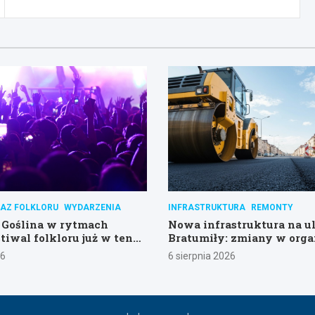
AZ FOLKLORU
WYDARZENIA
INFRASTRUKTURA
REMONTY
Goślina w rytmach
Nowa infrastruktura na ul
tiwal folkloru już w ten
Bratumiły: zmiany w orga
ruchu i parkingu
26
6 sierpnia 2026