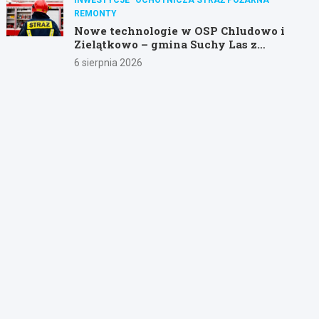
REMONTY
Nowe technologie w OSP Chludowo i
Zielątkowo – gmina Suchy Las z
dotacją na modernizację!
6 sierpnia 2026