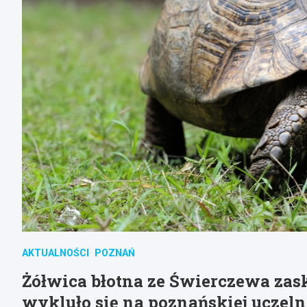
AKTUALNOŚCI
POZNAŃ
Żółwica błotna ze Świerczewa zas
wykluło się na poznańskiej uczeln