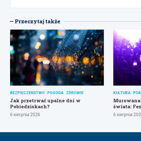
Przeczytaj także
BEZPIECZEŃSTWO
POGODA
ZDROWIE
KULTURA
POK
Jak przetrwać upalne dni w
Murowana 
Pobiedziskach?
świata: Fes
weekend!
6 sierpnia 2026
6 sierpnia 20