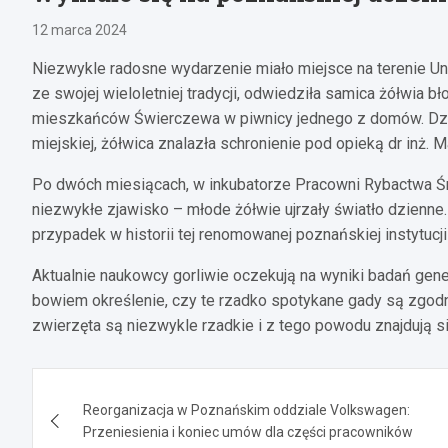
12 marca 2024
Niezwykle radosne wydarzenie miało miejsce na terenie Un
ze swojej wieloletniej tradycji, odwiedziła samica żółwia b
mieszkańców Świerczewa w piwnicy jednego z domów. Dzięki
miejskiej, żółwica znalazła schronienie pod opieką dr inż.
Po dwóch miesiącach, w inkubatorze Pracowni Rybactwa Śr
niezwykłe zjawisko – młode żółwie ujrzały światło dzienne.
przypadek w historii tej renomowanej poznańskiej instytucji
Aktualnie naukowcy gorliwie oczekują na wyniki badań gen
bowiem określenie, czy te rzadko spotykane gady są zgodne
zwierzęta są niezwykle rzadkie i z tego powodu znajdują si
Nawigacja
Reorganizacja w Poznańskim oddziale Volkswagen:
wpisu
Przeniesienia i koniec umów dla części pracowników