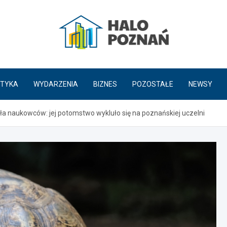
HaloPoznań.pl
TYKA
WYDARZENIA
BIZNES
POZOSTAŁE
NEWSY
a naukowców: jej potomstwo wykluło się na poznańskiej uczelni