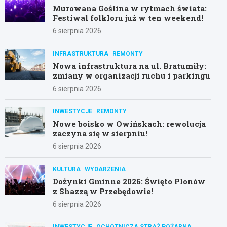
Murowana Goślina w rytmach świata:
Festiwal folkloru już w ten weekend!
6 sierpnia 2026
INFRASTRUKTURA
REMONTY
Nowa infrastruktura na ul. Bratumiły:
zmiany w organizacji ruchu i parkingu
6 sierpnia 2026
INWESTYCJE
REMONTY
Nowe boisko w Owińskach: rewolucja
zaczyna się w sierpniu!
6 sierpnia 2026
KULTURA
WYDARZENIA
Dożynki Gminne 2026: Święto Plonów
z Shazzą w Przebędowie!
6 sierpnia 2026
INWESTYCJE
OCHOTNICZA STRAŻ POŻARNA