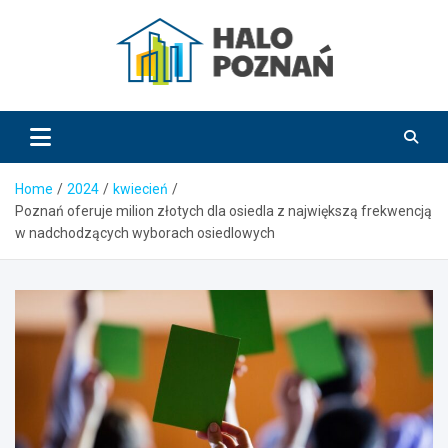
Skip
to
content
HaloPoznań.pl
Home
2024
kwiecień
Poznań oferuje milion złotych dla osiedla z największą frekwencją
w nadchodzących wyborach osiedlowych