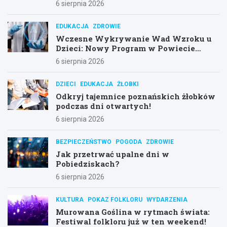
6 sierpnia 2026
EDUKACJA
ZDROWIE
Wczesne Wykrywanie Wad Wzroku u
Dzieci: Nowy Program w Powiecie
Poznańskim
6 sierpnia 2026
DZIECI
EDUKACJA
ŻŁOBKI
Odkryj tajemnice poznańskich żłobków
podczas dni otwartych!
6 sierpnia 2026
BEZPIECZEŃSTWO
POGODA
ZDROWIE
Jak przetrwać upalne dni w
Pobiedziskach?
6 sierpnia 2026
KULTURA
POKAZ FOLKLORU
WYDARZENIA
Murowana Goślina w rytmach świata:
Festiwal folkloru już w ten weekend!