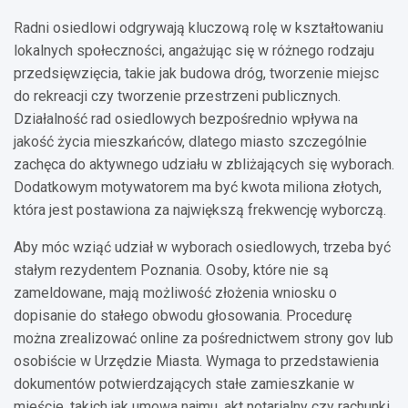
Radni osiedlowi odgrywają kluczową rolę w kształtowaniu
lokalnych społeczności, angażując się w różnego rodzaju
przedsięwzięcia, takie jak budowa dróg, tworzenie miejsc
do rekreacji czy tworzenie przestrzeni publicznych.
Działalność rad osiedlowych bezpośrednio wpływa na
jakość życia mieszkańców, dlatego miasto szczególnie
zachęca do aktywnego udziału w zbliżających się wyborach.
Dodatkowym motywatorem ma być kwota miliona złotych,
która jest postawiona za największą frekwencję wyborczą.
Aby móc wziąć udział w wyborach osiedlowych, trzeba być
stałym rezydentem Poznania. Osoby, które nie są
zameldowane, mają możliwość złożenia wniosku o
dopisanie do stałego obwodu głosowania. Procedurę
można zrealizować online za pośrednictwem strony gov lub
osobiście w Urzędzie Miasta. Wymaga to przedstawienia
dokumentów potwierdzających stałe zamieszkanie w
mieście, takich jak umowa najmu, akt notarialny czy rachunki.