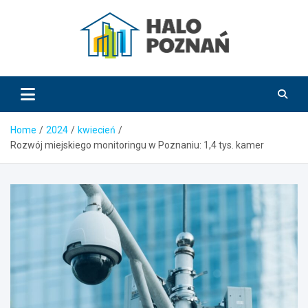
Skip
to
content
HaloPoznań.pl
Home
2024
kwiecień
Rozwój miejskiego monitoringu w Poznaniu: 1,4 tys. kamer