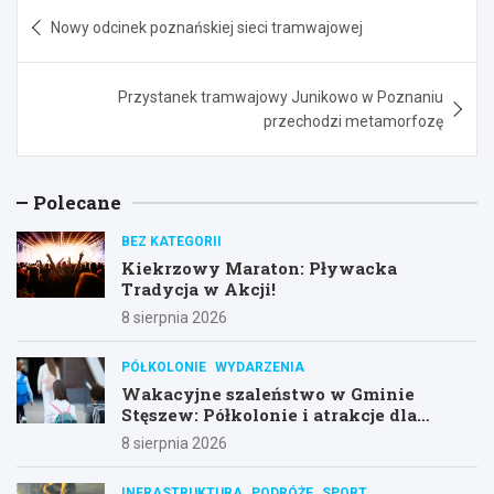
Nawigacja
Nowy odcinek poznańskiej sieci tramwajowej
wpisu
Przystanek tramwajowy Junikowo w Poznaniu
przechodzi metamorfozę
Polecane
BEZ KATEGORII
Kiekrzowy Maraton: Pływacka
Tradycja w Akcji!
8 sierpnia 2026
PÓŁKOLONIE
WYDARZENIA
Wakacyjne szaleństwo w Gminie
Stęszew: Półkolonie i atrakcje dla
dzieci!
8 sierpnia 2026
INFRASTRUKTURA
PODRÓŻE
SPORT