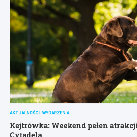
AKTUALNOŚCI
WYDARZENIA
Kejtrówka: Weekend pełen atrakcj
Cytadela