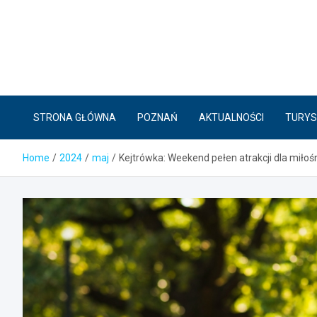
Skip
to
content
STRONA GŁÓWNA
POZNAŃ
AKTUALNOŚCI
TURYS
Home
2024
maj
Kejtrówka: Weekend pełen atrakcji dla miło