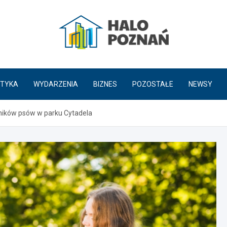
HaloPoznań.pl
TYKA
WYDARZENIA
BIZNES
POZOSTAŁE
NEWSY
śników psów w parku Cytadela