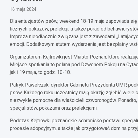
16 maja 2024
Dla entuzjastów psów, weekend 18-19 maja zapowiada się w
licznych pokazów, prelekcji, a także porad od behawioryst
Impreza nieodłącznie związana jest z zawodami „Latający
emocji. Dodatkowym atutem wydarzenia jest bezpłatny wst
Organizatorem Kejtrówki jest Miasto Poznań, które realizuj
Miejsce spotkania to polana pod Dzwonem Pokoju na Cytade
jak i 19 maja, to godz. 10-18.
Patryk Pawełczak, dyrektor Gabinetu Prezydenta UMP, podk
psów. Każdego roku uczestnicy mają okazję zgłębić wiele c
niezwykle pomocne dla właścicieli czworonogów. Ponadto, 
specjalistów, pokazami oraz prelekcjami.
Podczas Kejtrówki poznańskie schronisko postawi specjaln
procesie adopcyjnym, a także jak przygotować dom na przy