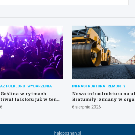
AZ FOLKLORU
WYDARZENIA
INFRASTRUKTURA
REMONTY
Goślina w rytmach
Nowa infrastruktura na ul
tiwal folkloru już w ten
Bratumiły: zmiany w orga
ruchu i parkingu
26
6 sierpnia 2026
halopoznan.pl