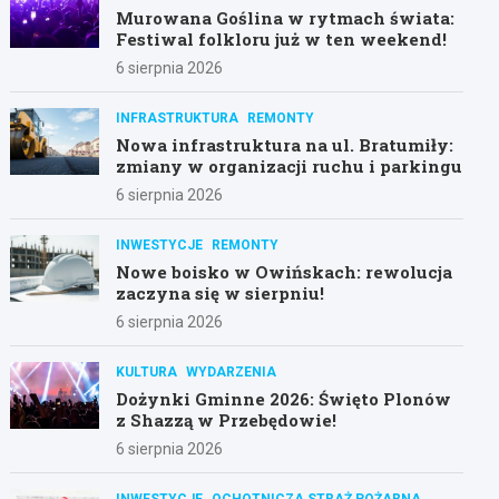
Murowana Goślina w rytmach świata:
Festiwal folkloru już w ten weekend!
6 sierpnia 2026
INFRASTRUKTURA
REMONTY
Nowa infrastruktura na ul. Bratumiły:
zmiany w organizacji ruchu i parkingu
6 sierpnia 2026
INWESTYCJE
REMONTY
Nowe boisko w Owińskach: rewolucja
zaczyna się w sierpniu!
6 sierpnia 2026
KULTURA
WYDARZENIA
Dożynki Gminne 2026: Święto Plonów
z Shazzą w Przebędowie!
6 sierpnia 2026
INWESTYCJE
OCHOTNICZA STRAŻ POŻARNA