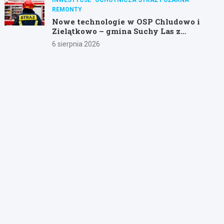
REMONTY
Nowe technologie w OSP Chludowo i
Zielątkowo – gmina Suchy Las z
dotacją na modernizację!
6 sierpnia 2026