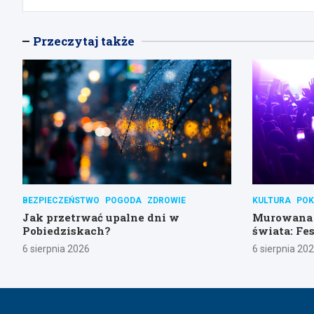
Przeczytaj także
BEZPIECZEŃSTWO
POGODA
ZDROWIE
KULTURA
POK
Jak przetrwać upalne dni w
Murowana 
Pobiedziskach?
świata: Fes
weekend!
6 sierpnia 2026
6 sierpnia 20