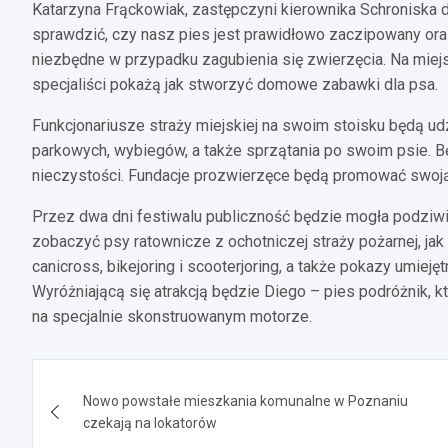
Katarzyna Frąckowiak, zastępczyni kierownika Schroniska 
sprawdzić, czy nasz pies jest prawidłowo zaczipowany oraz
niezbędne w przypadku zagubienia się zwierzęcia. Na miejs
specjaliści pokażą jak stworzyć domowe zabawki dla psa.
Funkcjonariusze straży miejskiej na swoim stoisku będą ud
parkowych, wybiegów, a także sprzątania po swoim psie. B
nieczystości. Fundacje prozwierzęce będą promować swoją 
Przez dwa dni festiwalu publiczność będzie mogła podzi
zobaczyć psy ratownicze z ochotniczej straży pożarnej, jak 
canicross, bikejoring i scooterjoring, a także pokazy umiejęt
Wyróżniającą się atrakcją będzie Diego – pies podróżnik, 
na specjalnie skonstruowanym motorze.
Nawigacja
Nowo powstałe mieszkania komunalne w Poznaniu
wpisu
czekają na lokatorów