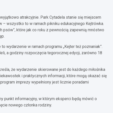
yjątkowo atrakcyjnie. Park Cytadela stanie się miejscem
ów – wszystko to w ramach pikniku edukacyjnego Kejtrówka.
ch psów”, które jak co roku z pewnością zapewnią mnóstwo
ęp.
e to wydarzenie w ramach programu „Kejter też poznaniak”.
li, a godziny rozpoczęcia tegorocznej edycji, zarówno 18
reśla, że wydarzenie skierowane jest do każdego miłośnika
iekawostek i praktycznych informacji, które mogą okazać się
program imprezy wypełniony jest licznie poradami
y punkt informacyjny, w którym eksperci będą mówić o
jęcie nowego członka rodziny.