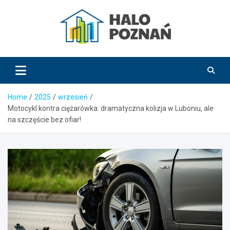
Skip
to
content
HaloPoznań.pl
Home
2025
wrzesień
Motocykl kontra ciężarówka: dramatyczna kolizja w Luboniu, ale
na szczęście bez ofiar!