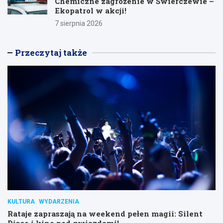
Chemiczne zagrożenie w Świerczewie –
Ekopatrol w akcji!
7 sierpnia 2026
Przeczytaj także
KULTURA
WYDARZENIA
Rataje zapraszają na weekend pełen magii: Silent