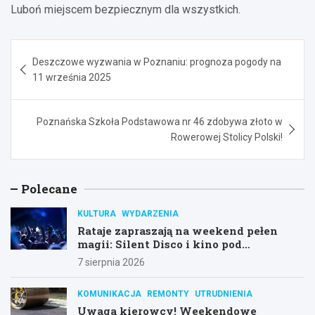
Luboń miejscem bezpiecznym dla wszystkich.
Nawigacja
Deszczowe wyzwania w Poznaniu: prognoza pogody na
wpisu
11 września 2025
Poznańska Szkoła Podstawowa nr 46 zdobywa złoto w
Rowerowej Stolicy Polski!
Polecane
KULTURA
WYDARZENIA
Rataje zapraszają na weekend pełen
magii: Silent Disco i kino pod
gwiazdami!
7 sierpnia 2026
KOMUNIKACJA
REMONTY
UTRUDNIENIA
Uwaga kierowcy! Weekendowe