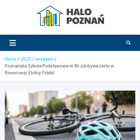
Skip
to
content
HaloPoznań.pl
Home
2025
wrzesień
Poznańska Szkoła Podstawowa nr 46 zdobywa złoto w
Rowerowej Stolicy Polski!