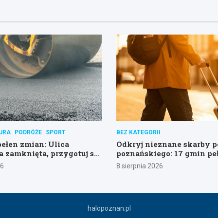
URA
PODRÓŻE
SPORT
BEZ KATEGORII
łen zmian: Ulica
Odkryj nieznane skarby 
 zamknięta, przygotuj się
poznańskiego: 17 gmin pe
!
atrakcji!
26
8 sierpnia 2026
halopoznan.pl