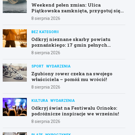
Weekend pełen zmian: Ulica
Piątkowska zamknięta, przygotuj się
na objazdy!
8 sierpnia 2026
BEZ KATEGORII
Odkryj nieznane skarby powiatu
poznańskiego: 17 gmin pełnych
atrakcji!
8 sierpnia 2026
SPORT
WYDARZENIA
Zgubiony rower czeka na swojego
właściciela – pomóż mu wrócić!
8 sierpnia 2026
KULTURA
WYDARZENIA
Odkryj świat na Festiwalu Orinoko:
podróżnicze inspiracje we wrześniu!
8 sierpnia 2026
PLAŻE
WYPOCZYNEK