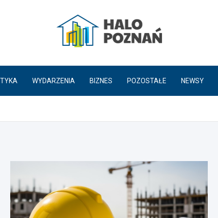
HaloPoznań.pl
TYKA
WYDARZENIA
BIZNES
POZOSTAŁE
NEWSY