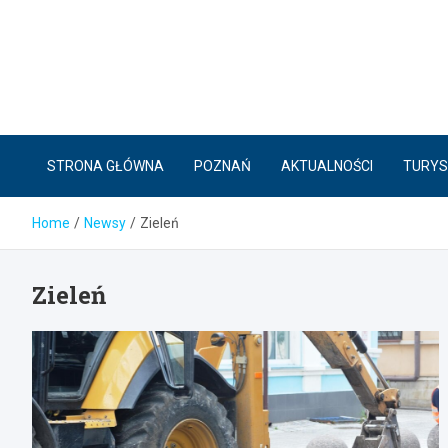
Skip
to
content
STRONA GŁÓWNA
POZNAŃ
AKTUALNOŚCI
TURYS
Home
Newsy
Zieleń
Zieleń