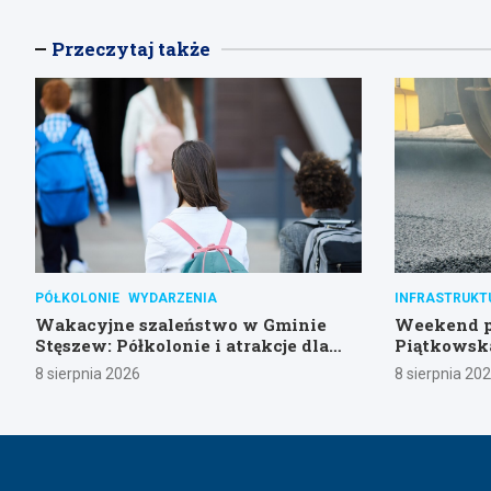
Przeczytaj także
PÓŁKOLONIE
WYDARZENIA
INFRASTRUKT
Wakacyjne szaleństwo w Gminie
Weekend pe
Stęszew: Półkolonie i atrakcje dla
Piątkowska
dzieci!
na objazdy
8 sierpnia 2026
8 sierpnia 20