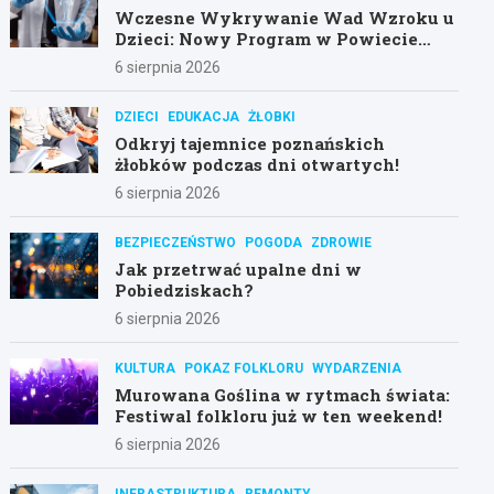
Wczesne Wykrywanie Wad Wzroku u
Dzieci: Nowy Program w Powiecie
Poznańskim
6 sierpnia 2026
DZIECI
EDUKACJA
ŻŁOBKI
Odkryj tajemnice poznańskich
żłobków podczas dni otwartych!
6 sierpnia 2026
BEZPIECZEŃSTWO
POGODA
ZDROWIE
Jak przetrwać upalne dni w
Pobiedziskach?
6 sierpnia 2026
KULTURA
POKAZ FOLKLORU
WYDARZENIA
Murowana Goślina w rytmach świata:
Festiwal folkloru już w ten weekend!
6 sierpnia 2026
INFRASTRUKTURA
REMONTY