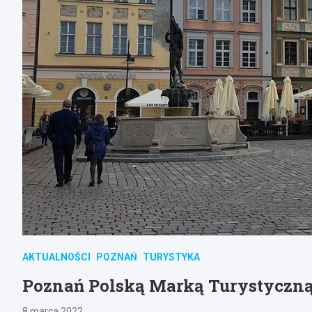
AKTUALNOŚCI
POZNAŃ
TURYSTYKA
Poznań Polską Marką Turystyczną
8 marca 2022