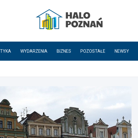
HaloPoznań.pl
TYKA
WYDARZENIA
BIZNES
POZOSTAŁE
NEWSY