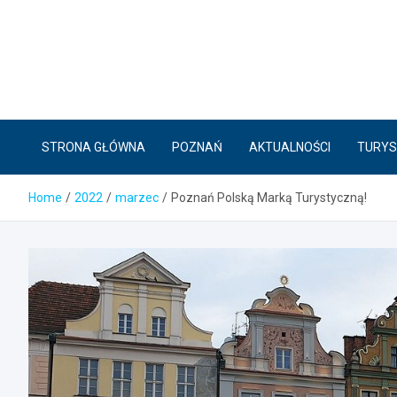
Skip
to
content
STRONA GŁÓWNA
POZNAŃ
AKTUALNOŚCI
TURYS
Home
2022
marzec
Poznań Polską Marką Turystyczną!