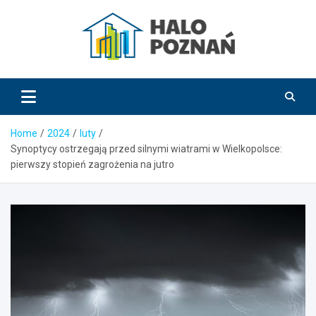
Skip
to
content
HaloPoznań.pl
Home
2024
luty
Synoptycy ostrzegają przed silnymi wiatrami w Wielkopolsce:
pierwszy stopień zagrożenia na jutro