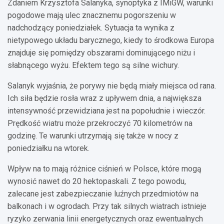
Zdaniem Krzysztofa Salanyka, synoptyka z IMiGW, warunki
pogodowe mają ulec znacznemu pogorszeniu w
nadchodzący poniedziałek. Sytuacja ta wynika z
nietypowego układu barycznego, kiedy to środkowa Europa
znajduje się pomiędzy obszarami dominującego niżu i
słabnącego wyżu. Efektem tego są silne wichury.
Salanyk wyjaśnia, że porywy nie będą miały miejsca od rana.
Ich siła będzie rosła wraz z upływem dnia, a największa
intensywność przewidziana jest na popołudnie i wieczór.
Prędkość wiatru może przekroczyć 70 kilometrów na
godzinę. Te warunki utrzymają się także w nocy z
poniedziałku na wtorek.
Wpływ na to mają różnice ciśnień w Polsce, które mogą
wynosić nawet do 20 hektopaskali. Z tego powodu,
zalecane jest zabezpieczanie luźnych przedmiotów na
balkonach i w ogrodach. Przy tak silnych wiatrach istnieje
ryzyko zerwania linii energetycznych oraz ewentualnych