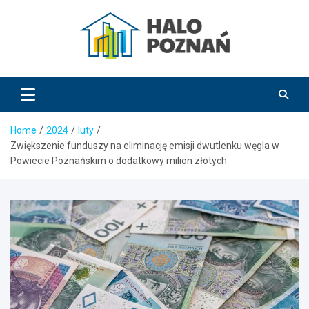
Skip
to
content
HaloPoznań.pl
Home
2024
luty
Zwiększenie funduszy na eliminację emisji dwutlenku węgla w
Powiecie Poznańskim o dodatkowy milion złotych