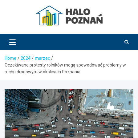
Skip
to
content
HaloPoznań.pl
Home
2024
marzec
Oczekiwane protesty rolników mogą spowodować problemy w
ruchu drogowym w okolicach Poznania