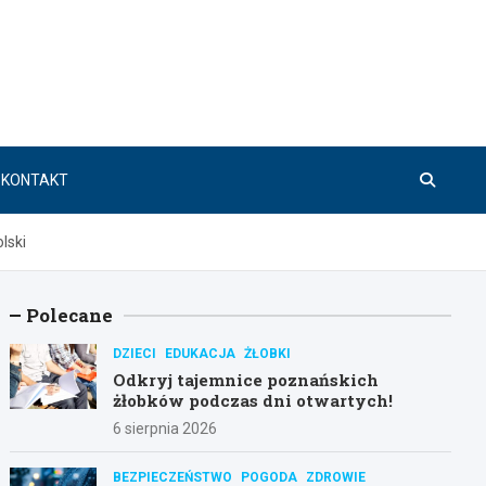
KONTAKT
lski
Polecane
DZIECI
EDUKACJA
ŻŁOBKI
Odkryj tajemnice poznańskich
żłobków podczas dni otwartych!
6 sierpnia 2026
BEZPIECZEŃSTWO
POGODA
ZDROWIE