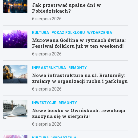
Jak przetrwać upalne dni w
Pobiedziskach?
6 sierpnia 2026
KULTURA
POKAZ FOLKLORU
WYDARZENIA
Murowana Goślina w rytmach świata:
Festiwal folkloru już w ten weekend!
6 sierpnia 2026
INFRASTRUKTURA
REMONTY
Nowa infrastruktura na ul. Bratumiły:
zmiany w organizacji ruchu i parkingu
6 sierpnia 2026
INWESTYCJE
REMONTY
Nowe boisko w Owińskach: rewolucja
zaczyna się w sierpniu!
6 sierpnia 2026
KULTURA
WYDARZENIA