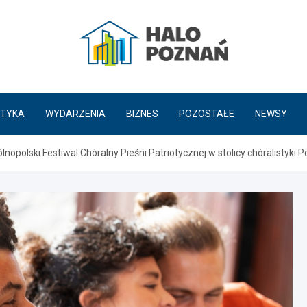
HaloPoznań.pl
TYKA
WYDARZENIA
BIZNES
POZOSTAŁE
NEWSY
polski Festiwal Chóralny Pieśni Patriotycznej w stolicy chóralistyki Po