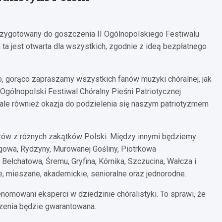
 przygotowany do goszczenia II Ogólnopolskiego Festiwalu
ta jest otwarta dla wszystkich, zgodnie z ideą bezpłatnego
, gorąco zapraszamy wszystkich fanów muzyki chóralnej, jak
I Ogólnopolski Festiwal Chóralny Pieśni Patriotycznej
ale również okazja do podzielenia się naszym patriotyzmem
hórów z różnych zakątków Polski. Między innymi będziemy
ogowa, Rydzyny, Murowanej Gośliny, Piotrkowa
Bełchatowa, Śremu, Gryfina, Kórnika, Szczucina, Wałcza i
e, mieszane, akademickie, senioralne oraz jednorodne.
mowani eksperci w dziedzinie chóralistyki. To sprawi, że
rzenia będzie gwarantowana.