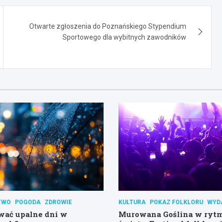
Otwarte zgłoszenia do Poznańskiego Stypendium
Sportowego dla wybitnych zawodników
TWO
POGODA
ZDROWIE
KULTURA
POKAZ FOLKLORU
WYD
wać upalne dni w
Murowana Goślina w ryt