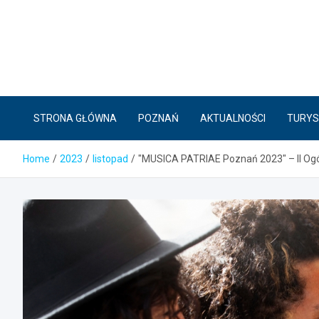
Skip
to
content
STRONA GŁÓWNA
POZNAŃ
AKTUALNOŚCI
TURYS
Home
2023
listopad
"MUSICA PATRIAE Poznań 2023" – II Ogólno