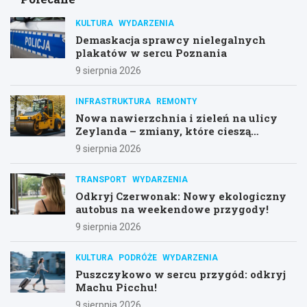
KULTURA
WYDARZENIA
Demaskacja sprawcy nielegalnych
plakatów w sercu Poznania
9 sierpnia 2026
INFRASTRUKTURA
REMONTY
Nowa nawierzchnia i zieleń na ulicy
Zeylanda – zmiany, które cieszą
mieszkańców
9 sierpnia 2026
TRANSPORT
WYDARZENIA
Odkryj Czerwonak: Nowy ekologiczny
autobus na weekendowe przygody!
9 sierpnia 2026
KULTURA
PODRÓŻE
WYDARZENIA
Puszczykowo w sercu przygód: odkryj
Machu Picchu!
9 sierpnia 2026